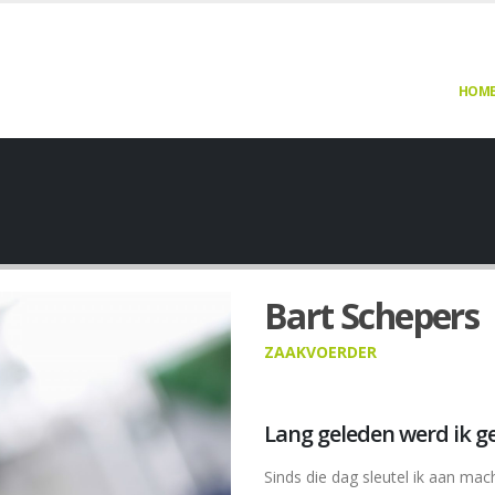
HOM
Bart Schepers
ZAAKVOERDER
Lang geleden werd ik g
Sinds die dag sleutel ik aan mach