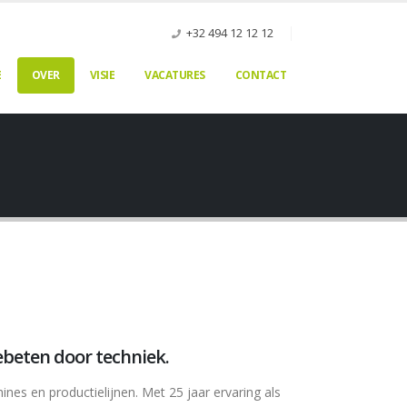
+32 494 12 12 12
E
OVER
VISIE
VACATURES
CONTACT
ebeten door techniek.
ines en productielijnen. Met 25 jaar ervaring als