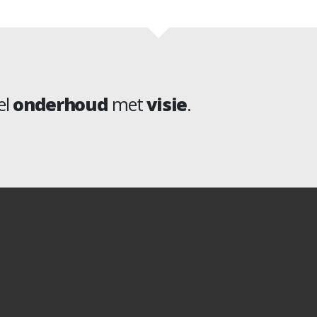
el
onderhoud
met
visie
.